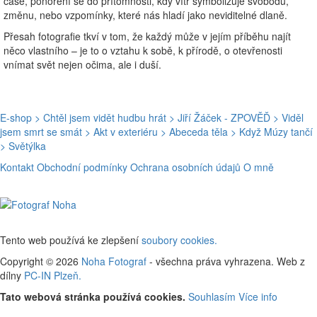
čase, ponoření se do přítomnosti, kdy vítr symbolizuje svobodu,
změnu, nebo vzpomínky, které nás hladí jako neviditelné dlaně.
Přesah fotografie tkví v tom, že každý může v jejím příběhu najít
něco vlastního – je to o vztahu k sobě, k přírodě, o otevřenosti
vnímat svět nejen očima, ale i duší.
E-shop
> Chtěl jsem vidět hudbu hrát
> Jiří Žáček - ZPOVĚĎ
> Viděl
jsem smrt se smát
> Akt v exteriéru
> Abeceda těla
> Když Múzy tančí
> Světýlka
Kontakt
Obchodní podmínky
Ochrana osobních údajů
O mně
Tento web používá ke zlepšení
soubory cookies.
Copyright © 2026
Noha Fotograf
- všechna práva vyhrazena. Web z
dílny
PC-IN Plzeň.
Tato webová stránka používá cookies.
Souhlasím
Více info