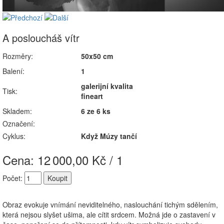
A posloucháš vítr
Rozměry:
50x50 cm
Balení:
1
galerijní kvalita
Tisk:
fineart
Skladem:
6 ze 6 ks
Označení:
Cyklus:
Když Múzy tančí
Cena: 12
000,00 Kč / 1
Počet:
Obraz evokuje vnímání neviditelného, naslouchání tichým sdělením,
která nejsou slyšet ušima, ale cítit srdcem. Možná jde o zastavení v