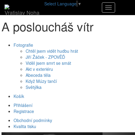
Select Language
▼
•
E-shop
•
A posloucháš vítr
Navigace
Vratislav Noha
A posloucháš vítr
Fotografie
Chtěl jsem vidět hudbu hrát
Jiří Žáček - ZPOVĚĎ
Viděl jsem smrt se smát
Akt v exteriéru
Abeceda těla
Když Múzy tančí
Světýlka
Košík
Přihlášení
Registrace
Obchodní podmínky
Kvalita tisku