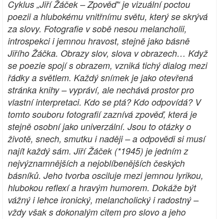
Cyklus „Jiří Žáček – Zpověď“ je vizuální poctou
poezii a hlubokému vnitřnímu světu, který se skrývá
za slovy. Fotografie v sobě nesou melancholii,
introspekci i jemnou hravost, stejně jako básně
Jiřího Žáčka. Obrazy slov, slova v obrazech… Když
se poezie spojí s obrazem, vzniká tichý dialog mezi
řádky a světlem. Každý snímek je jako otevřená
stránka knihy – vypráví, ale nechává prostor pro
vlastní interpretaci. Kdo se ptá? Kdo odpovídá? V
tomto souboru fotografií zaznívá zpověď, která je
stejně osobní jako univerzální. Jsou to otázky o
životě, snech, smutku i naději – a odpovědi si musí
najít každý sám. Jiří Žáček (*1945) je jedním z
nejvýznamnějších a nejoblíbenějších českých
básníků. Jeho tvorba osciluje mezi jemnou lyrikou,
hlubokou reflexí a hravým humorem. Dokáže být
vážný i lehce ironický, melancholický i radostný –
vždy však s dokonalým citem pro slovo a jeho