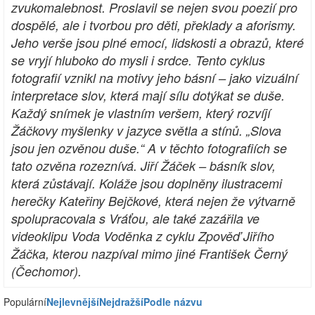
zvukomalebnost. Proslavil se nejen svou poezií pro
dospělé, ale i tvorbou pro děti, překlady a aforismy.
Jeho verše jsou plné emocí, lidskosti a obrazů, které
se vryjí hluboko do mysli i srdce. Tento cyklus
fotografií vznikl na motivy jeho básní – jako vizuální
interpretace slov, která mají sílu dotýkat se duše.
Každý snímek je vlastním veršem, který rozvíjí
Žáčkovy myšlenky v jazyce světla a stínů. „Slova
jsou jen ozvěnou duše.“ A v těchto fotografiích se
tato ozvěna rozeznívá. Jiří Žáček – básník slov,
která zůstávají. Koláže jsou doplněny ilustracemi
herečky Kateřiny Bejčkové, která nejen že výtvarně
spolupracovala s Vráťou, ale také zazářila ve
videoklipu Voda Voděnka z cyklu Zpověď Jiřího
Žáčka, kterou nazpíval mimo jiné František Černý
(Čechomor).
Populární
Nejlevnější
Nejdražší
Podle názvu