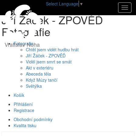
Select Language
▼
Úvod
•
E-shop
•
Fotografie
•
Jiří Žáček - ZPOVĚĎ
Navig
Jiří Žáček - ZPOVĚĎ
Fotografie
Vratislav Noha
Fotografie
Chtěl jsem vidět hudbu hrát
Jiří Žáček - ZPOVĚĎ
Viděl jsem smrt se smát
Akt v exteriéru
Abeceda těla
Když Múzy tančí
Světýlka
Košík
Přihlášení
Registrace
Obchodní podmínky
Kvalita tisku