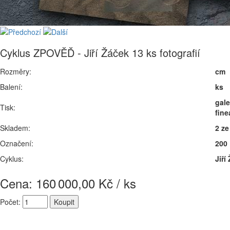
Cyklus ZPOVĚĎ - Jiří Žáček 13 ks fotografií
Rozměry:
cm
Balení:
ks
gale
Tisk:
fine
Skladem:
2 ze
Označení:
200
Cyklus:
Jiří
Cena: 160
000,00 Kč / ks
Počet: