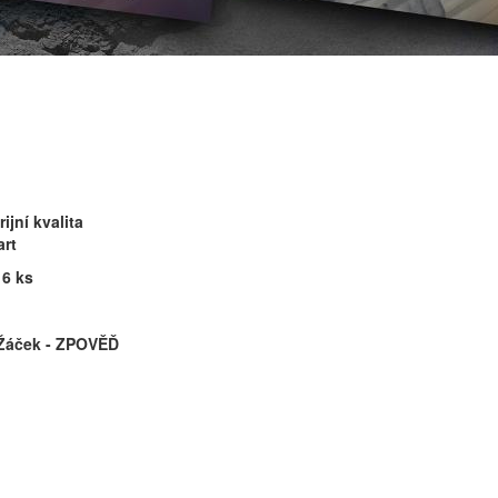
rijní kvalita
art
 6 ks
 Žáček - ZPOVĚĎ