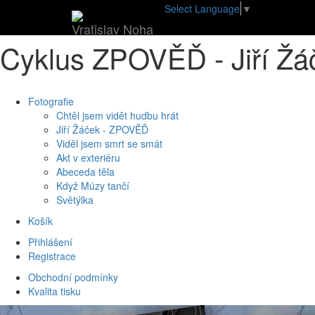
•
E-shop
•
Cyklus ZPOVĚĎ - Jiří Žáček 13 ks fotografií
Select Language
▼
Vratislav Noha
Cyklus ZPOVĚĎ - Jiří Žáč
Fotografie
Chtěl jsem vidět hudbu hrát
Jiří Žáček - ZPOVĚĎ
Viděl jsem smrt se smát
Akt v exteriéru
Abeceda těla
Když Múzy tančí
Světýlka
Košík
Přihlášení
Registrace
Obchodní podmínky
Kvalita tisku