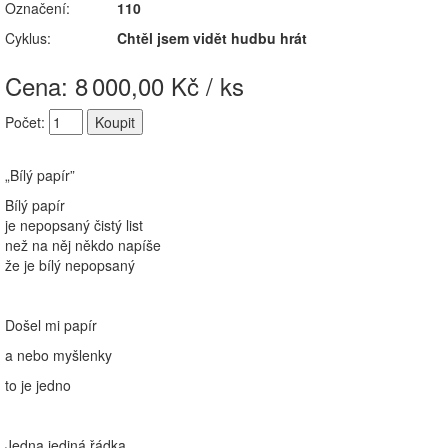
Označení:
110
Cyklus:
Chtěl jsem vidět hudbu hrát
Cena: 8
000,00 Kč / ks
Počet:
„Bílý papír”
Bílý papír
je nepopsaný čistý list
než na něj někdo napíše
že je bílý nepopsaný
Došel mi papír
a nebo myšlenky
to je jedno
Jedna jediná řádka