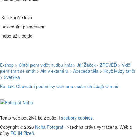
Kde končí slovo
posledním písmenkem
nebo až ti dojde
E-shop
> Chtěl jsem vidět hudbu hrát
> Jiří Žáček - ZPOVĚĎ
> Viděl
jsem smrt se smát
> Akt v exteriéru
> Abeceda těla
> Když Múzy tančí
> Světýlka
Kontakt
Obchodní podmínky
Ochrana osobních údajů
O mně
Tento web používá ke zlepšení
soubory cookies.
Copyright © 2026
Noha Fotograf
- všechna práva vyhrazena. Web z
dílny
PC-IN Plzeň.