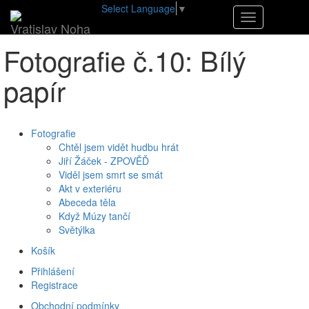
Select Language
▼
•
E-shop
•
Fotografie č.10: Bílý papír
Navigace
Vratislav Noha
Fotografie č.10: Bílý
papír
Fotografie
Chtěl jsem vidět hudbu hrát
Jiří Žáček - ZPOVĚĎ
Viděl jsem smrt se smát
Akt v exteriéru
Abeceda těla
Když Múzy tančí
Světýlka
Košík
Přihlášení
Registrace
Obchodní podmínky