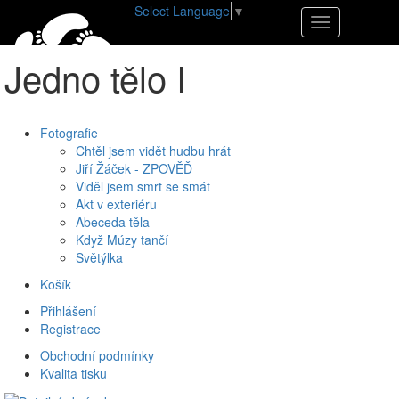
Select Language
▼
•
E-shop
•
Jedno tělo I
Navigace
Jedno tělo I
Vratislav Noha
Fotografie
Chtěl jsem vidět hudbu hrát
Jiří Žáček - ZPOVĚĎ
Viděl jsem smrt se smát
Akt v exteriéru
Abeceda těla
Když Múzy tančí
Světýlka
Košík
Přihlášení
Registrace
Obchodní podmínky
Kvalita tisku