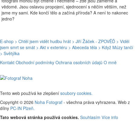
fotografii mohou být chtěné i nechtěné – zde jsou záměrné a
vědomé. Jsou oslavou propojení, sjednocení s něčím větším, než
jsme my sami. Kde končí tělo a začíná příroda? A není to nakonec
jedno?
E-shop
> Chtěl jsem vidět hudbu hrát
> Jiří Žáček - ZPOVĚĎ
> Viděl
jsem smrt se smát
> Akt v exteriéru
> Abeceda těla
> Když Múzy tančí
> Světýlka
Kontakt
Obchodní podmínky
Ochrana osobních údajů
O mně
Tento web používá ke zlepšení
soubory cookies.
Copyright © 2026
Noha Fotograf
- všechna práva vyhrazena. Web z
dílny
PC-IN Plzeň.
Tato webová stránka používá cookies.
Souhlasím
Více info