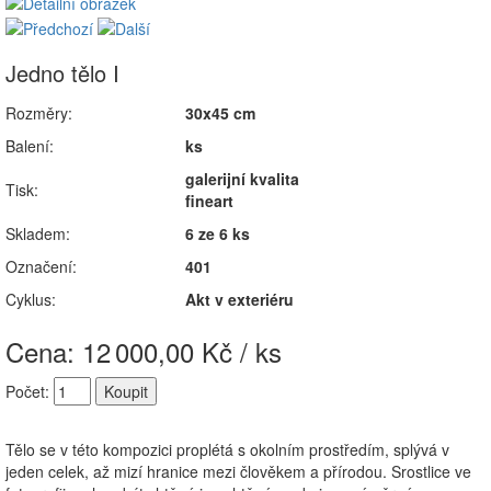
Jedno tělo I
Rozměry:
30x45 cm
Balení:
ks
galerijní kvalita
Tisk:
fineart
Skladem:
6 ze 6 ks
Označení:
401
Cyklus:
Akt v exteriéru
Cena: 12
000,00 Kč / ks
Počet:
Tělo se v této kompozici proplétá s okolním prostředím, splývá v
jeden celek, až mizí hranice mezi člověkem a přírodou. Srostlice ve