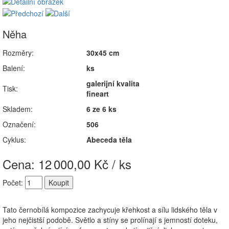
Něha
Rozměry:
30x45 cm
Balení:
ks
galerijní kvalita
Tisk:
fineart
Skladem:
6 ze 6 ks
Označení:
506
Cyklus:
Abeceda těla
Cena: 12
000,00 Kč / ks
Počet:
Tato černobílá kompozice zachycuje křehkost a sílu lidského těla v
jeho nejčistší podobě. Světlo a stíny se prolínají s jemností doteku,