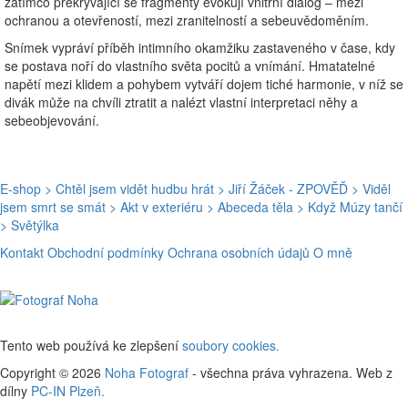
zatímco překrývající se fragmenty evokují vnitřní dialog – mezi
ochranou a otevřeností, mezi zranitelností a sebeuvědoměním.
Snímek vypráví příběh intimního okamžiku zastaveného v čase, kdy
se postava noří do vlastního světa pocitů a vnímání. Hmatatelné
napětí mezi klidem a pohybem vytváří dojem tiché harmonie, v níž se
divák může na chvíli ztratit a nalézt vlastní interpretaci něhy a
sebeobjevování.
E-shop
> Chtěl jsem vidět hudbu hrát
> Jiří Žáček - ZPOVĚĎ
> Viděl
jsem smrt se smát
> Akt v exteriéru
> Abeceda těla
> Když Múzy tančí
> Světýlka
Kontakt
Obchodní podmínky
Ochrana osobních údajů
O mně
Tento web používá ke zlepšení
soubory cookies.
Copyright © 2026
Noha Fotograf
- všechna práva vyhrazena. Web z
dílny
PC-IN Plzeň.