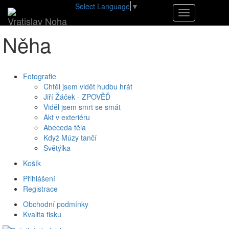
Select Language
▼
•
E-shop
•
Něha
Navigace
Vratislav Noha
Něha
Fotografie
Chtěl jsem vidět hudbu hrát
Jiří Žáček - ZPOVĚĎ
Viděl jsem smrt se smát
Akt v exteriéru
Abeceda těla
Když Múzy tančí
Světýlka
Košík
Přihlášení
Registrace
Obchodní podmínky
Kvalita tisku