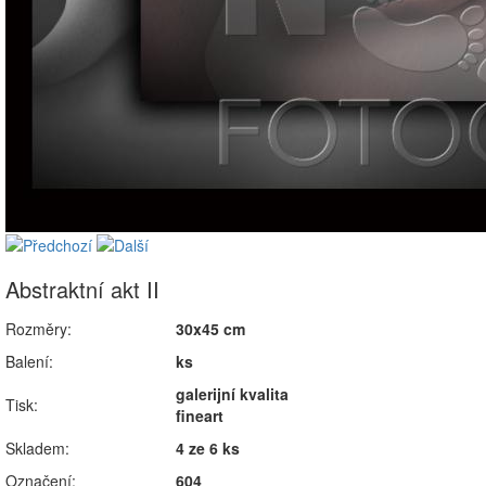
Abstraktní akt II
Rozměry:
30x45 cm
Balení:
ks
galerijní kvalita
Tisk:
fineart
Skladem:
4 ze 6 ks
Označení:
604