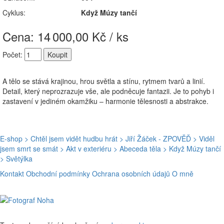
Cyklus:
Když Múzy tančí
Cena: 14
000,00 Kč / ks
Počet:
A tělo se stává krajinou, hrou světla a stínu, rytmem tvarů a linií.
Detail, který neprozrazuje vše, ale podněcuje fantazii. Je to pohyb i
zastavení v jediném okamžiku – harmonie tělesnosti a abstrakce.
E-shop
> Chtěl jsem vidět hudbu hrát
> Jiří Žáček - ZPOVĚĎ
> Viděl
jsem smrt se smát
> Akt v exteriéru
> Abeceda těla
> Když Múzy tančí
> Světýlka
Kontakt
Obchodní podmínky
Ochrana osobních údajů
O mně