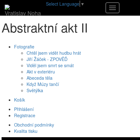
Select Language
▼
•
E-shop
•
Abstraktní akt II
Navigace
Vratislav Noha
Abstraktní akt II
Fotografie
Chtěl jsem vidět hudbu hrát
Jiří Žáček - ZPOVĚĎ
Viděl jsem smrt se smát
Akt v exteriéru
Abeceda těla
Když Múzy tančí
Světýlka
Košík
Přihlášení
Registrace
Obchodní podmínky
Kvalita tisku