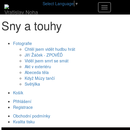
Select Language
▼
•
E-shop
•
Sny a touhy
Navigace
Vratislav Noha
Sny a touhy
Fotografie
Chtěl jsem vidět hudbu hrát
Jiří Žáček - ZPOVĚĎ
Viděl jsem smrt se smát
Akt v exteriéru
Abeceda těla
Když Múzy tančí
Světýlka
Košík
Přihlášení
Registrace
Obchodní podmínky
Kvalita tisku