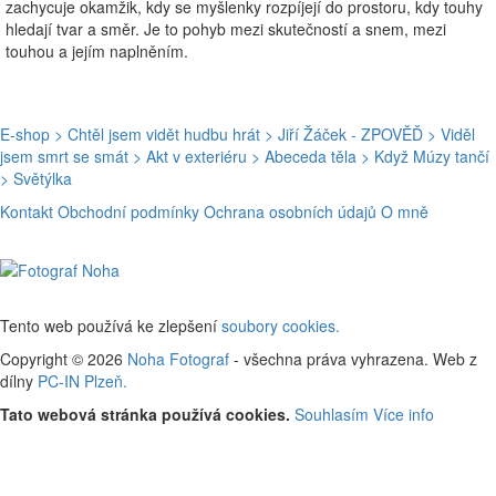
zachycuje okamžik, kdy se myšlenky rozpíjejí do prostoru, kdy touhy
hledají tvar a směr. Je to pohyb mezi skutečností a snem, mezi
touhou a jejím naplněním.
E-shop
> Chtěl jsem vidět hudbu hrát
> Jiří Žáček - ZPOVĚĎ
> Viděl
jsem smrt se smát
> Akt v exteriéru
> Abeceda těla
> Když Múzy tančí
> Světýlka
Kontakt
Obchodní podmínky
Ochrana osobních údajů
O mně
Tento web používá ke zlepšení
soubory cookies.
Copyright © 2026
Noha Fotograf
- všechna práva vyhrazena. Web z
dílny
PC-IN Plzeň.
Tato webová stránka používá cookies.
Souhlasím
Více info