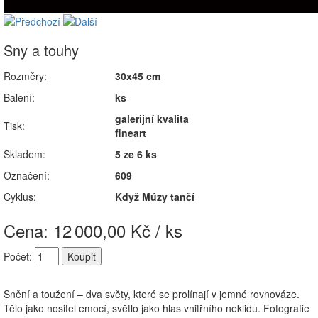
Sny a touhy
Rozměry:
30x45 cm
Balení:
ks
galerijní kvalita
Tisk:
fineart
Skladem:
5 ze 6 ks
Označení:
609
Cyklus:
Když Múzy tančí
Cena: 12
000,00 Kč / ks
Počet:
Snění a toužení – dva světy, které se prolínají v jemné rovnováze.
Tělo jako nositel emocí, světlo jako hlas vnitřního neklidu. Fotografie