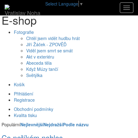
Select Language
▼
Úvod
•
E-shop
•
E-
shop
Navig
Vratislav Noha
E-
shop
Fotografie
Chtěl jsem vidět hudbu hrát
Jiří Žáček - ZPOVĚĎ
Viděl jsem smrt se smát
Akt v exteriéru
Abeceda těla
Když Múzy tančí
Světýlka
Košík
Přihlášení
Registrace
Obchodní podmínky
Kvalita tisku
Populární
Nejlevnější
Nejdražší
Podle názvu
Co neříkám nahlas